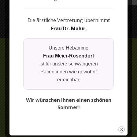
Die ärztliche Vertretung übernimmt
Frau Dr. Malur
.
Unsere Hebamme
Frau Meier-Rosendorf
Kontakt
ist für unsere schwangeren
Patientinnen wie gewohnt
Frau Dr. med. Christiane Sperschneider
Bahnhofsstraße 25
erreichbar.
07768 Kahla
Telefon: 036424 - 22480
Wir wünschen Ihnen einen schönen
IMPRESSUM
Sommer!
DATENSCHUTZ